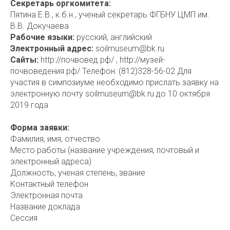
Секретарь оргкомитета:
Пятина Е.В., к.б.н., ученый секретарь ФГБНУ ЦМП им.
В.В. Докучаева
Рабочие языки:
русский, английский
Электронный адрес:
soilmuseum@bk.ru
Сайты:
http://почвовед.рф/ , http://музей-
почвоведения.рф/ Телефон: (812)328-56-02 Для
участия в симпозиуме необходимо прислать заявку на
электронную почту soilmuseum@bk.ru до 10 октября
2019 года
Форма заявки:
Фамилия, имя, отчество
Место работы (название учреждения, почтовый и
электронный адреса)
Должность, ученая степень, звание
Контактный телефон
Электронная почта
Название доклада
Сессия