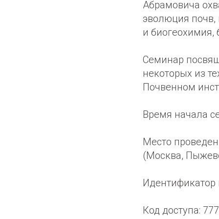
Абрамовича охв
эволюция почв,
и биогеохимия, 
Семинар посвящ
некоторых из те
Почвенном инсти
Время начала с
Место проведени
(Москва, Пыжевс
Идентификатор 
Код доступа: 77