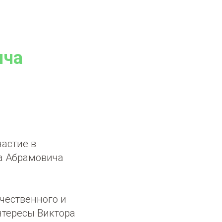
ича
частие в
ра Абрамовича
чественного и
нтересы Виктора