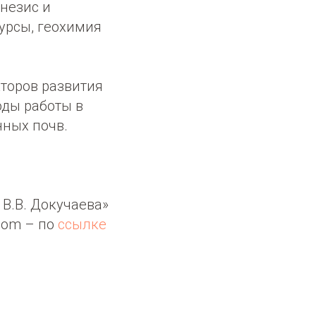
незис и
урсы, геохимия
торов развития
оды работы в
нных почв.
В.В. Докучаева»
Zoom – по
ссылке