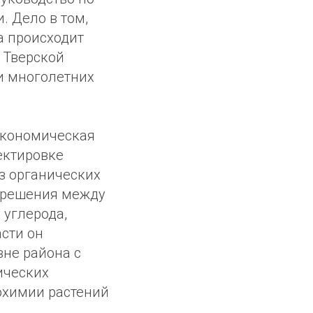
. Дело в том,
а происходит
 Тверской
и многолетних
-экономическая
ектировке
оз органических
 решения между
углерода,
асти он
вне района с
ических
охимии растений