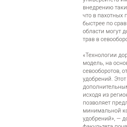
внедрению таких
что в пахотных 
быстрее по сра
области могут 
трав в севооборо
«Технологии дор
модель, на осн
севооборотов, о
удобрений. Это
дополнительным
исходя из регио
позволяет пред
минимальной ко
удобрений», — 
факультета поч