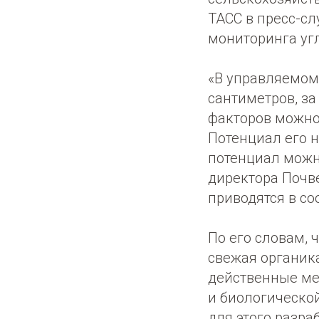
ТАСС в пресс-с
мониторинга уг
«В управляемом 
сантиметров, за
факторов можно
Потенциал его н
потенциал можно
директора Почве
приводятся в с
По его словам, 
свежая органика
действенные ме
и биологической
для этого разр