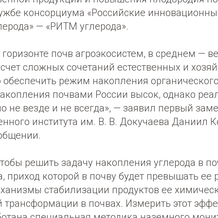
лужбе консорциума «Российские инновационны
лерода» — «РИТМ углерода».
горизонте почв агроэкосистем, в среднем — в
 счет сложных сочетаний естественных и хозя
 обеспечить режим накопления органического
акопления почвами России высок, однако реал
 не везде и не всегда», — заявил первый зам
нного института им. В. В. Докучаева Даниил К
ообщении.
чтобы решить задачу накопления углерода в по
, приход которой в почву будет превышать ее р
ханизмы стабилизации продуктов ее химическ
 трансформации в почвах. Измерить этот эффе
аботана специальная методика наземного мони