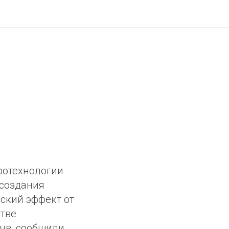
ротехнологии
 создания
ский эффект от
стве
чв, сообщили