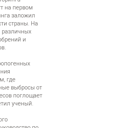
ут на первом
инга заложил
ти страны. На
е различных
обрений и
ов.
ропогенных
ения
м, где
ные выбросы от
есов поглощает
етил ученый.
ого
руководство по