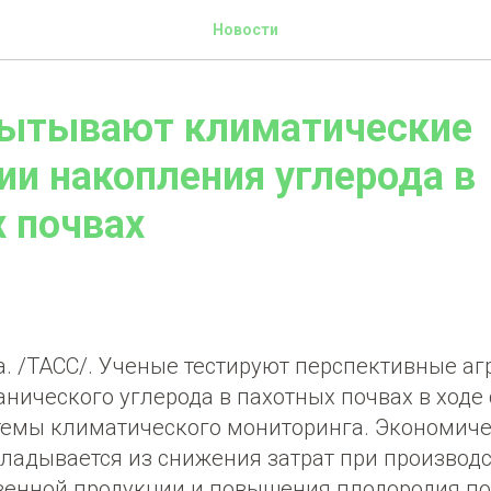
Новости
пытывают климатические
ии накопления углерода в
 почвах
. /ТАСС/. Ученые тестируют перспективные аг
нического углерода в пахотных почвах в ходе
темы климатического мониторинга. Экономиче
кладывается из снижения затрат при производ
венной продукции и повышения плодородия по