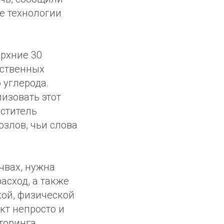
е технологии
ерхние 30
йственных
 углерода.
изовать этот
еститель
озлов, чьи слова
чвах, нужна
асход, а также
ой, физической
кт непросто и
торинга