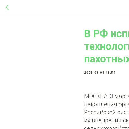
В РФ ис
технолог
пахотных
2025-03-05 13:57
МОСКВА, 3 марта
накопления орга
Российской сис
их внедрения с
сельскохозяйст