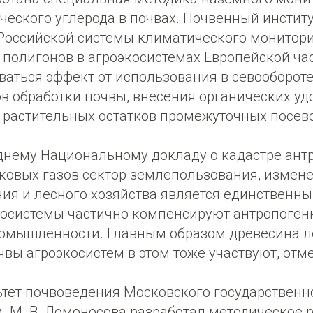
ческого углерода в почвах. Почвенный инстит
 Российской системы климатического монитор
 полигонов в агроэкосистемах Европейской час
ваться эффект от использования в севооборот
ов обработки почвы, внесения органических уд
у растительных остатков промежуточных посев
днему Национальному докладу о кадастре ант
ковых газов сектор землепользования, измен
ия и лесного хозяйства является единственны
осистемы частично компенсируют антропоген
ромышленности. Главным образом древесина л
очвы агроэкосистем в этом тоже участвуют, отм
ьтет почвоведения Московского государственн
. М. В. Ломоносова разработал методическое 