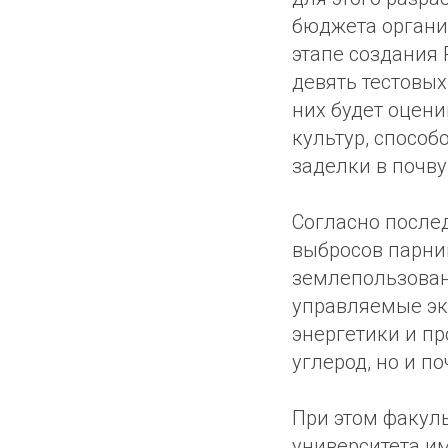
бюджета органи
этапе создания
девять тестовых
них будет оцени
культур, способ
заделки в почв
Согласно после
выбросов парни
землепользован
управляемые эк
энергетики и п
углерод, но и п
При этом факул
университета им