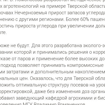
 агротехнологий на примере Тверской области
почвах Нечерноземья прирост запасов углерод
внению с другими регионами. Более 60% пашен
достичь прироста углерода при увеличении дол
те.
оже не будут. Для этого разработана эколого
овании которой и принимались решения о корр
тказе от паров и применение более высоких д
т подход позволяет принимать компромиссные
и затратами и дополнительным накоплением 
нальных цен. Оказалось, что для Тверской обл
ложить оптимальную структуру посевов на уро
рректировкой, даже без изменения доз орган
добавил заведующий кафедрой агрохимии и би
воведения МГУ Владимир Романенков.