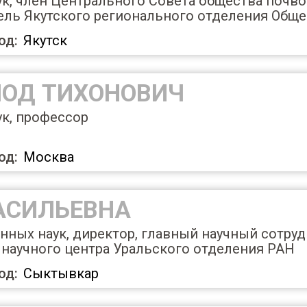
к, член Центрального Совета общества почво
тель Якутского регионального отделения Обще
од:
Якутск
ЛОД ТИХОНОВИЧ
ук, профессор
од:
Москва
АСИЛЬЕВНА
нных наук, директор, главный научный сотру
 научного центра Уральского отделения РАН
од:
Сыктывкар