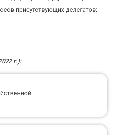
осов присутствующих делегатов;
22 г.):
яйственной
А