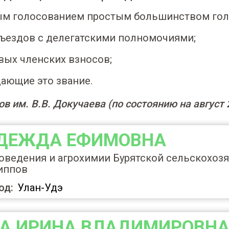
ым голосованием простым большинством гол
съездов с делегатскими полномочиями;
вых членских взносов;
ающие это звание.
им. В.В. Докучаева (по состоянию на август 20
АДЕЖДА ЕФИМОВНА
ведения и агрохимии Бурятской сельскохоз
липпов
од:
Улан-Удэ
А ИРИНА ВЛАДИМИРОВН