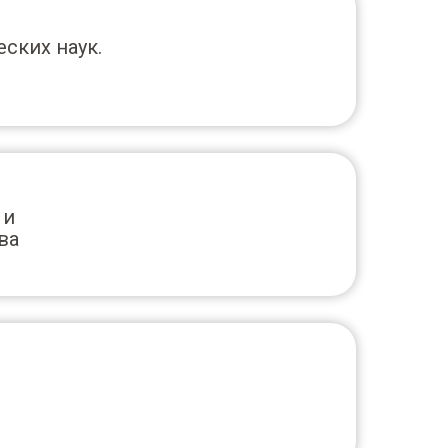
ских наук.
 и
ва