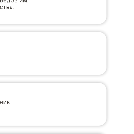
ведов им.
ства.
дник